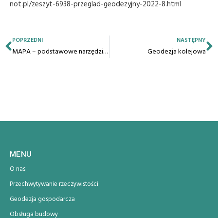
not.pl/zeszyt-6938-przeglad-geodezyjny-2022-8.html
POPRZEDNI
NASTĘPNY
MAPA – podstawowe narzędzie w rękach geodety
Geodezja kolejowa
MENU
O nas
Przechwytywanie rzeczywistości
Geodezja gospodarcza
Obsługa budowy