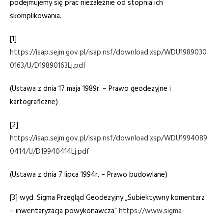
podejmujemy się prac niezależnie od stopnia ich
skomplikowania.
[1]
https://isap.sejm.gov.pl/isap.nsf/download.xsp/WDU1989030
0163/U/D19890163Lj.pdf
(Ustawa z dnia 17 maja 1989r. – Prawo geodezyjne i
kartograficzne)
[2]
https://isap.sejm.gov.pl/isap.nsf/download.xsp/WDU1994089
0414/U/D19940414Lj.pdf
(Ustawa z dnia 7 lipca 1994r. – Prawo budowlane)
[3] wyd. Sigma Przegląd Geodezyjny „Subiektywny komentarz
– inwentaryzacja powykonawcza”
https://www.sigma-