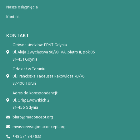
Nasze osiągnięcia
Kontakt
KONTAKT
Główna siedziba: PPNT Gdynia
Ul. Aleja Zwycięstwa 96/98 IVA, piętro II, pok.05
81-451 Gdynia
Oddział w Toruniu
Ul. Franciszka Tadeusza Rakowicza 7B/76
87-100 Toruń
Adres do korespondencji:
Ul. Orląt Lwowskich 2
81-456 Gdynia
biuro@maconcept.org
mwisniewski@maconcept.org
+48 574 347 833