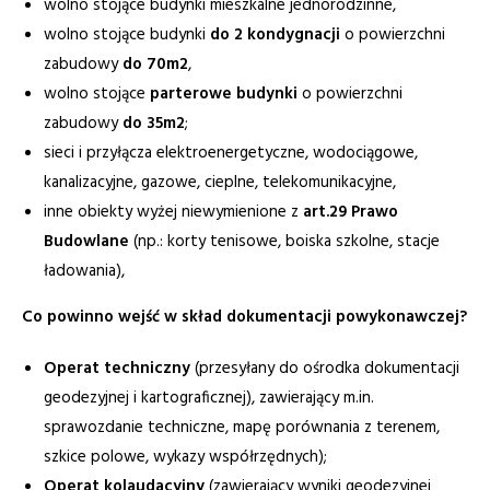
wolno stojące budynki mieszkalne jednorodzinne,
wolno stojące budynki
do 2 kondygnacji
o powierzchni
zabudowy
do 70m2
,
wolno stojące
parterowe budynki
o powierzchni
zabudowy
do 35m2
;
sieci i przyłącza elektroenergetyczne, wodociągowe,
kanalizacyjne, gazowe, cieplne, telekomunikacyjne,
inne obiekty wyżej niewymienione z
art.29 Prawo
Budowlane
(np.: korty tenisowe, boiska szkolne, stacje
ładowania),
Co powinno wejść w skład dokumentacji powykonawczej?
Operat techniczny
(przesyłany do ośrodka dokumentacji
geodezyjnej i kartograficznej), zawierający m.in.
sprawozdanie techniczne, mapę porównania z terenem,
szkice polowe, wykazy współrzędnych);
Operat kolaudacyjny
(zawierający wyniki geodezyjnej