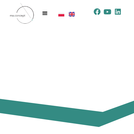
17 listopada, 2025
Inwentaryzacja obiektów
budowlanych – kluczowe
informacje