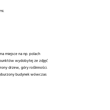
mi.
ma miejsce na np. polach
 punktów wydobytej ze zdjęć
ny drzew, góry roślinności.
e wyburzony budynek wówczas