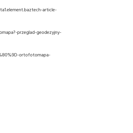
a1.element.baztech-article-
tomapa?-przeglad-geodezyjny-
2%80%9D-ortofotomapa-