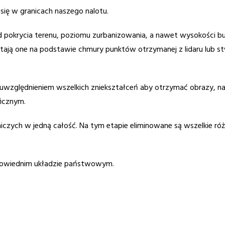
się w granicach naszego nalotu.
 pokrycia terenu, poziomu zurbanizowania, a nawet wysokości 
ają one na podstawie chmury punktów otrzymanej z lidaru lub s
ć z uwzględnieniem wszelkich zniekształceń aby otrzymać obrazy, n
icznym.
czych w jedną całość. Na tym etapie eliminowane są wszelkie różn
powiednim układzie państwowym.