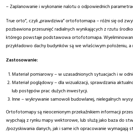
– Zaplanowanie i wykonanie nalotu o odpowiednich parametra
True orto”, czyli „prawdziwa” ortofotomapa – różni się od z
pozbawiona przesunięć radialnych wynikających z rzutu środ
którego powstaje podstawowa ortofotomapa. Wyeliminowano je
przykładowo dachy budynków są we właściwym położeniu, a nie
Zastosowanie:
Materiał pomiarowy – w uzasadnionych sytuacjach i w odn
Materiał poglądowy – dla wizualizacji, sprawdzania aktua
lub postępów prac dużych inwestycji.
Inne – wykrywanie samowoli budowlanej, nielegalnych wysypi
Ortofotomapy są nieocenionym przekaźnikiem informacji prz
wypchają z rynku mapy wektorowe, lub służą jako baza do st
/pozyskiwania danych, jak i same ich opracowanie wymagają s