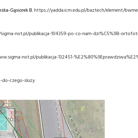
eska-Gąsiorek B.
https://yadda.icm.edu.pl/baztech/element/bwmet
//sigma-not.pl/publikacja-104359-po-co-nam-dzi%C5%9B-ortofo
www.sigma-not.pl/publikacja-132451-%E2%80%9Eprawdziwa%E
i-do-czego-sluzy