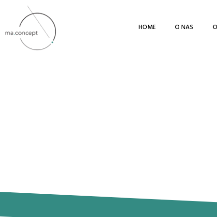
HOME
O NAS
O
21 stycznia, 2025
Ortofotomapa – produktem