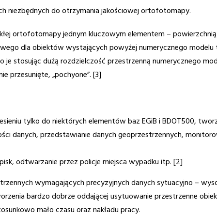
ch niezbędnych do otrzymania jakościowej ortofotomapy.
wykłej ortofotomapy jednym kluczowym elementem – powierzchnią o
kowego dla obiektów wystających powyżej numerycznego modelu 
 stosując dużą rozdzielczość przestrzenną numerycznego model
 przesunięte, „pochyone”. [3]
iesieniu tylko do niektórych elementów baz EGiB i BDOT500, tw
lności danych, przedstawianie danych geoprzestrzennych, monito
sk, odtwarzanie przez policje miejsca wypadku itp. [2]
estrzennych wymagających precyzyjnych danych sytuacyjno – wys
worzenia bardzo dobrze oddającej usytuowanie przestrzenne obie
tosunkowo mało czasu oraz nakładu pracy.