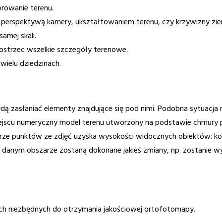
rowanie terenu.
perspektywą kamery, ukształtowaniem terenu, czy krzywizny zie
amej skali.
dostrzec wszelkie szczegóły terenowe.
ielu dziedzinach.
ędą zasłaniać elementy znajdujące się pod nimi. Podobna sytuacja 
 miejscu numeryczny model terenu utworzony na podstawie chmury
ze punktów ze zdjęć uzyska wysokości widocznych obiektów: koro
na danym obszarze zostaną dokonane jakieś zmiany, np. zostani
ch niezbędnych do otrzymania jakościowej ortofotomapy.