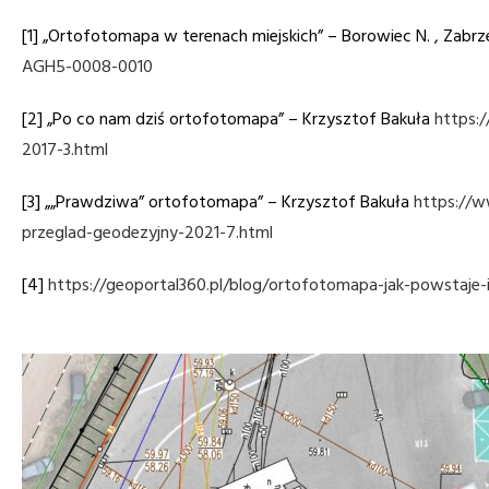
[1] „Ortofotomapa w terenach miejskich” – Borowiec N. , Zabrz
AGH5-0008-0010
[2] „Po co nam dziś ortofotomapa” – Krzysztof Bakuła
https:
2017-3.html
[3] „„Prawdziwa” ortofotomapa” – Krzysztof Bakuła
https://
przeglad-geodezyjny-2021-7.html
[4]
https://geoportal360.pl/blog/ortofotomapa-jak-powstaje-